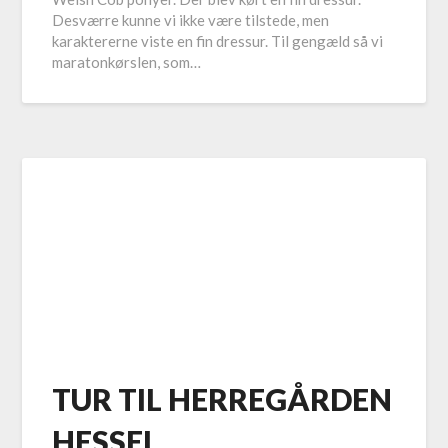
Desværre kunne vi ikke være tilstede, men
karaktererne viste en fin dressur. Til gengæld så vi
maratonkørslen, som…
TUR TIL HERREGÅRDEN
HESSEL