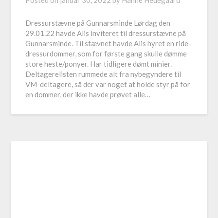
Posted on
januar 30, 2022
by
Hanne Hedegaard
Dressurstævne på Gunnarsminde Lørdag den
29.01.22 havde Alis inviteret til dressurstævne på
Gunnarsminde. Til stævnet havde Alis hyret en ride-
dressurdommer, som for første gang skulle dømme
store heste/ponyer. Har tidligere dømt minier.
Deltagerelisten rummede alt fra nybegyndere til
VM-deltagere, så der var noget at holde styr på for
en dommer, der ikke havde prøvet alle…