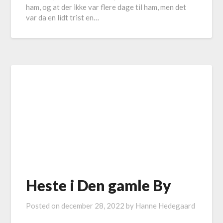
ham, og at der ikke var flere dage til ham, men det
var da en lidt trist en…
Heste i Den gamle By
Posted on
december 28, 2022
by
Hanne Hedegaard