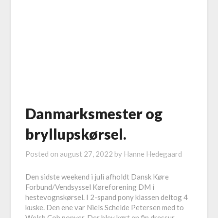
Danmarksmester og
bryllupskørsel.
Posted on
august 27, 2022
by
Hanne Hedegaard
Den sidste weekend i juli afholdt Dansk Køre
Forbund/Vendsyssel Køreforening DM i
hestevognskørsel. I 2-spand pony klassen deltog 4
kuske. Den ene var Niels Schelde Petersen med to
Welsh Cob ponyer. Der blev kørt en fin dressur.