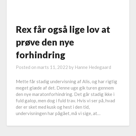
Rex får også lige lov at
prøve den nye
forhindring
Posted on
marts 11, 2022
by
Hanne Hedegaard
Mette får stadig undervisning af Alis, og har rigtig
meget glæde af det. Denne uge gik turen gennem
den nye maratonforhindring. Det går stadig ikke i
fuld galop, men dog i fuld trav. Hvis vi ser på, hvad
der er sket med kusk og hest i den tid,
undervisningen har pågået, må vi sige, at…