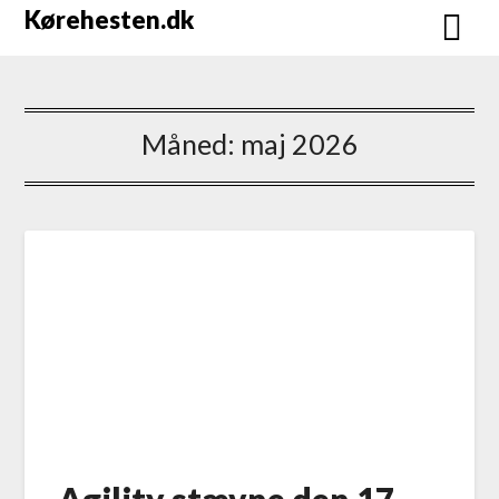
Skip
Kørehesten.dk
to
content
Måned:
maj 2026