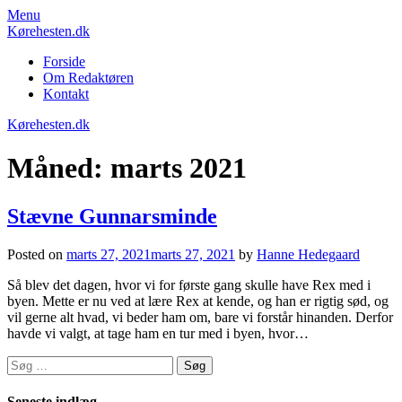
Skip
Menu
to
Kørehesten.dk
content
Forside
Om Redaktøren
Kontakt
Kørehesten.dk
Måned:
marts 2021
Stævne Gunnarsminde
Posted on
marts 27, 2021
marts 27, 2021
by
Hanne Hedegaard
Så blev det dagen, hvor vi for første gang skulle have Rex med i
byen. Mette er nu ved at lære Rex at kende, og han er rigtig sød, og
vil gerne alt hvad, vi beder ham om, bare vi forstår hinanden. Derfor
havde vi valgt, at tage ham en tur med i byen, hvor…
Søg
efter:
Seneste indlæg